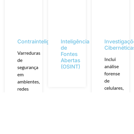
Contrainteligência
Inteligência
Investigaçõ
de
Cibernética
Varreduras
Fontes
Inclui
de
Abertas
(OSINT)
análise
segurança
forense
em
de
ambientes,
celulares,
redes
computadore
e
e
dispositivos,
monitoramen
além
remoto
de
de
montagem
mídias
de