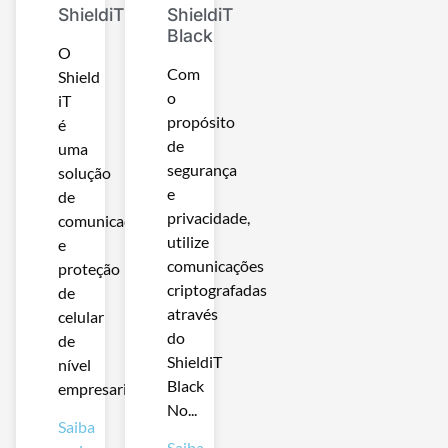
ShieldiT
ShieldiT
Black
O
Com
Shield
o
iT
propósito
é
de
uma
segurança
solução
e
de
privacidade,
comunicação
utilize
e
comunicações
proteção
criptografadas
de
através
celular
do
de
ShieldiT
nível
Black
empresarial,...
No...
Saiba
Saiba